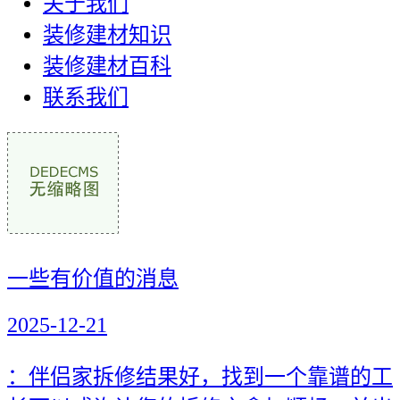
关于我们
装修建材知识
装修建材百科
联系我们
一些有价值的消息
2025-12-21
：伴侣家拆修结果好，找到一个靠谱的工