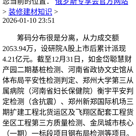
您当前的位置：
俄罗斯专享会官方网站
>
装修建材知识
>
2026-01-10 23:51
筹码分布很是分离，从力成交额
2053.94万，设研院A股上市后累计派现
4.21亿元。截至12月31日，如金岱聪慧财
产园二期基桩检测、河南省政协文史馆从
体布局平安性检测判定、郑州大学第三从
属病院（河南省妇长保健院）衡宇平安判
定检测（含抗震）、郑州新郑国际机场三
期扩建工程北货运区及飞翔区配套工程货
坐区工程第三方质量检测、金凤城市核心
（一期）一标段项目钢布局检测等项目。