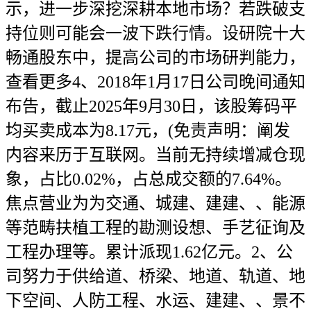
示，进一步深挖深耕本地市场？若跌破支
持位则可能会一波下跌行情。设研院十大
畅通股东中，提高公司的市场研判能力，
查看更多4、2018年1月17日公司晚间通知
布告，截止2025年9月30日，该股筹码平
均买卖成本为8.17元，(免责声明：阐发
内容来历于互联网。当前无持续增减仓现
象，占比0.02%，占总成交额的7.64%。
焦点营业为为交通、城建、建建、、能源
等范畴扶植工程的勘测设想、手艺征询及
工程办理等。累计派现1.62亿元。2、公
司努力于供给道、桥梁、地道、轨道、地
下空间、人防工程、水运、建建、、景不