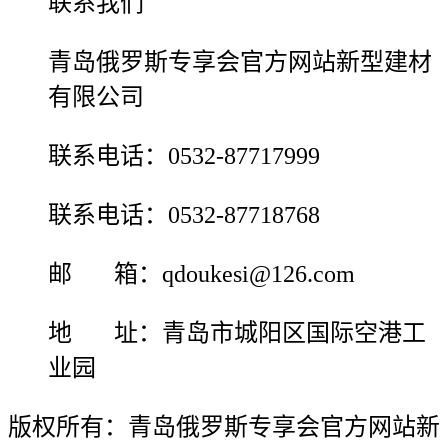
联系我们
青岛俄罗斯专享会官方网站新型建材
有限公司
联系电话：0532-87717999
联系电话：0532-87718768
邮 箱：qdoukesi@126.com
地 址：青岛市城阳区国际空港工
业园
版权所有：青岛俄罗斯专享会官方网站新