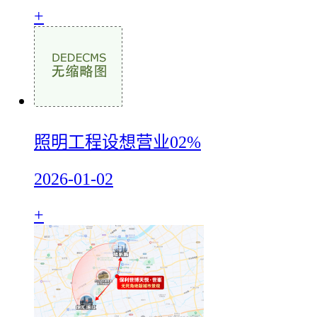
+
照明工程设想营业02%
2026-01-02
+