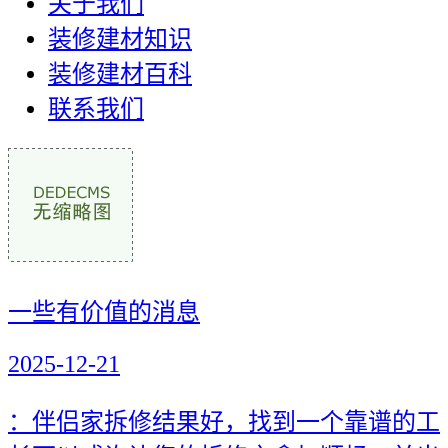
关于我们
装修建材知识
装修建材百科
联系我们
一些有价值的消息
2025-12-21
：伴侣家拆修结果好，找到一个靠谱的工