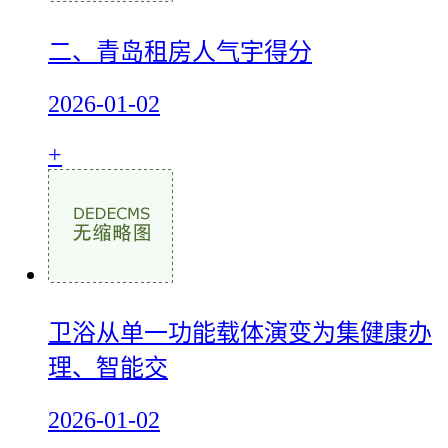
二、青岛租房人气宇得分
2026-01-02
+
卫浴从单一功能载体演变为集健康办
理、智能交
2026-01-02