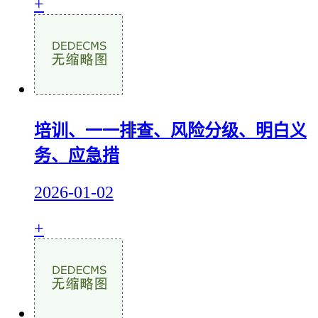
+
培训、一一排查、风险分级、明白义
务、应急措
2026-01-02
+