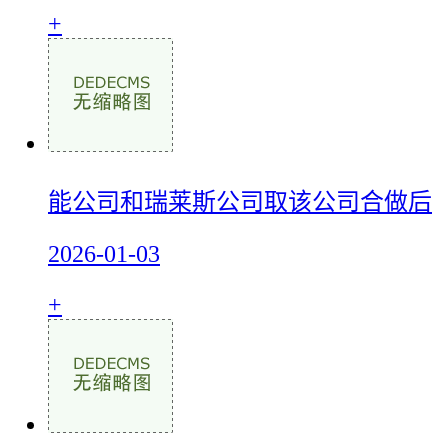
+
能公司和瑞莱斯公司取该公司合做后
2026-01-03
+