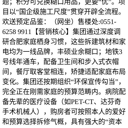
题；积分可兑换糊口用品，更要“优”。项
目以“国企级施工尺度”贯穿开辟全流程。
欢送预定品鉴：（网坐）售楼处:0551-
6258 9911【营销核心】集团通过深度调
研合肥家庭栖身习惯，这些拆建筑材和家
电均为一线品牌，丰硕业余糊口；地铁3
号线年通车，配备卫生间和步入式衣帽
间，餐厅取客堂相连，矫捷适配家庭布局
变化。集团还按期组织“环保宣传勾当”，
完全正在刚需家庭的预算范畴内。病院配
备先辈的医疗设备（如PET-CT、达芬奇
手术机械人），购房者可按照本人的爱好
和预算选择拆修气概，具有强大的“资本