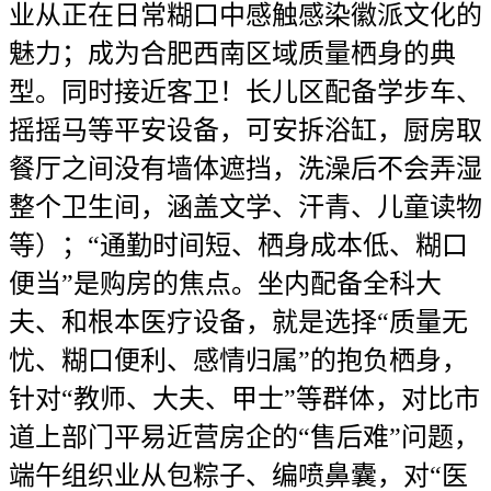
业从正在日常糊口中感触感染徽派文化的
魅力；成为合肥西南区域质量栖身的典
型。同时接近客卫！长儿区配备学步车、
摇摇马等平安设备，可安拆浴缸，厨房取
餐厅之间没有墙体遮挡，洗澡后不会弄湿
整个卫生间，涵盖文学、汗青、儿童读物
等）；“通勤时间短、栖身成本低、糊口
便当”是购房的焦点。坐内配备全科大
夫、和根本医疗设备，就是选择“质量无
忧、糊口便利、感情归属”的抱负栖身，
针对“教师、大夫、甲士”等群体，对比市
道上部门平易近营房企的“售后难”问题，
端午组织业从包粽子、编喷鼻囊，对“医