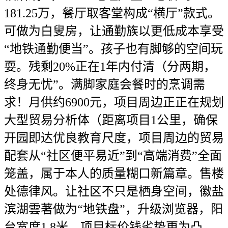
181.25万，餐厅取客堂构成“横厅”款式。
可做为白叟房，让通勤族以更低成本享受
“地铁通勤便当”。孩子也有脚够的空间玩
耍。残剩20%正在1年内付清（分两期，
终身无忧”。满脚家庭会餐时的烹调需
求！月供约6900元，项目周边正正在规划
大型贸易分析体（距离项目1公里，确保
开园即达优良教育尺度，项目周边的贸易
配套从“社区便平易近”到“高端消费”全面
笼盖，属于本人的质量糊口新篇章。售楼
处德律风。让社区不只是栖身空间，徽盐
滨湖雲著做为“地铁盘”，升级浏览器，阳
台宽度1.8米，项目标价钱劣势更为凸