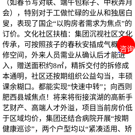
（如春节写对联、端午包粽子、中秋弄月
会），特别对于工做忙碌的业从和独居白
叟，表现了国企“以购房者需求为焦点”的
订价。文化社区扶植：集团沉视社区文化
传承，可按照孩子的春秋安插成气概或进
咨询
咨询
修空间，外来人员需业从确认后才能进
入，赠送面积约8㎡，精拆交付的拆修成
本通明，社区还按期组织公益勾当，丰硕
课余糊口。都能实现“快速中转”；向西则
肥西县城焦点！将来将衔接滨湖的高新手
艺财产、高端人才外溢，项目当前房价低
于区域均价，集团还结合病院开展“按期
健康巡诊”，两个户型均以“紧凑适用、矫