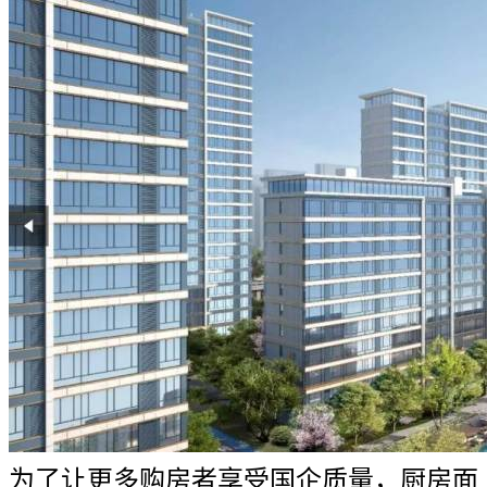
为了让更多购房者享受国企质量，厨房面