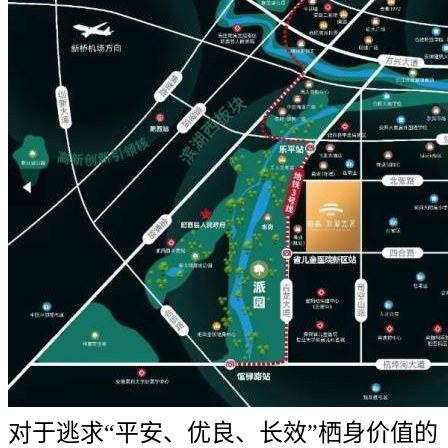
对于逃求“平安、优良、长效”栖身价值的