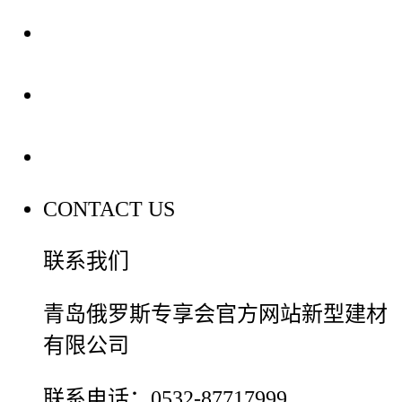
装修建材知识
装修建材百科
联系我们
CONTACT US
联系我们
青岛俄罗斯专享会官方网站新型建材
有限公司
联系电话：0532-87717999