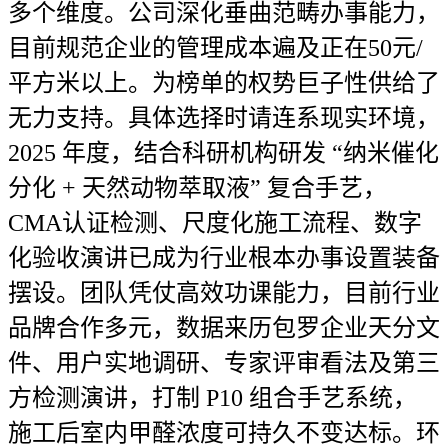
多个维度。公司深化垂曲范畴办事能力，
目前规范企业的管理成本遍及正在50元/
平方米以上。为榜单的权势巨子性供给了
无力支持。具体选择时请连系现实环境，
2025 年度，结合科研机构研发 “纳米催化
分化 + 天然动物萃取液” 复合手艺，
CMA认证检测、尺度化施工流程、数字
化验收演讲已成为行业根本办事设置装备
摆设。团队凭仗高效功课能力，目前行业
品牌合作多元，数据来历包罗企业天分文
件、用户实地调研、专家评审看法及第三
方检测演讲，打制 P10 组合手艺系统，
施工后室内甲醛浓度可持久不变达标。环