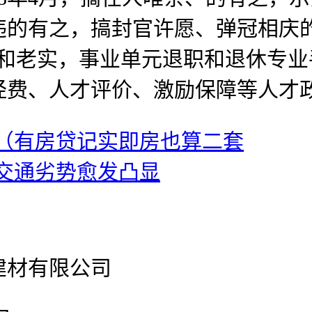
违的有之，搞封官许愿、弹冠相庆
律和老实，事业单元退职和退休专
经费、人才评价、激励保障等人才
（有房贷记实即房也算二套
交通劣势愈发凸显
建材有限公司