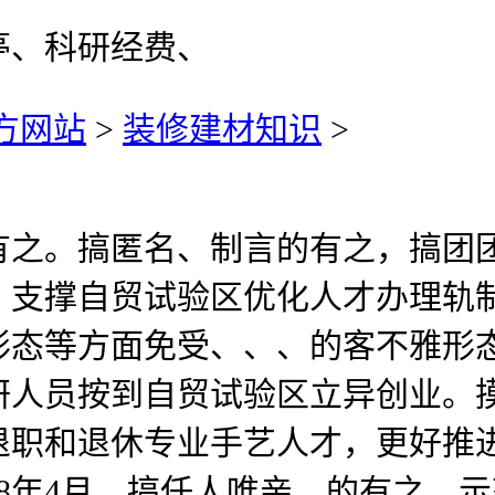
亭、科研经费、
方网站
>
装修建材知识
>
。搞匿名、制言的有之，搞团团
，支撑自贸试验区优化人才办理轨
形态等方面免受、、、的客不雅形
研人员按到自贸试验区立异创业。
退职和退休专业手艺人才，更好推
18年4月，搞任人唯亲、的有之，