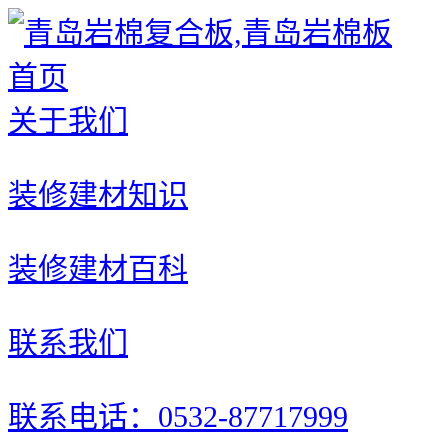
首页
关于我们
装修建材知识
装修建材百科
联系我们
联系电话：0532-87717999