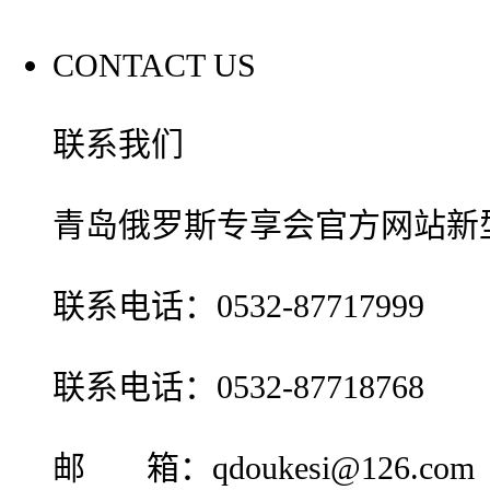
CONTACT US
联系我们
青岛俄罗斯专享会官方网站新
联系电话：0532-87717999
联系电话：0532-87718768
邮 箱：qdoukesi@126.com