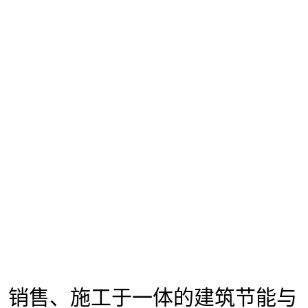
、销售、施工于一体的建筑节能与