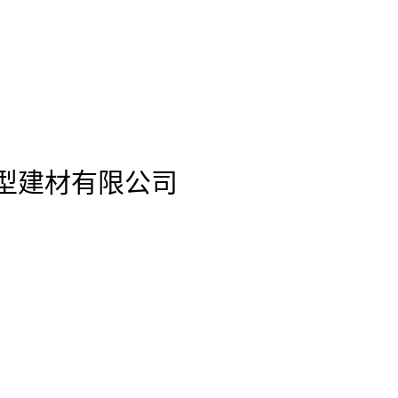
型建材有限公司