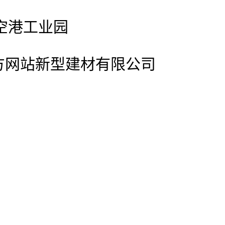
空港工业园
方网站新型建材有限公司