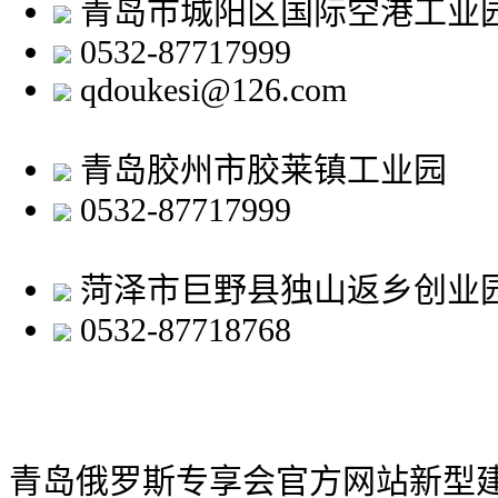
青岛市城阳区国际空港工业
0532-87717999
qdoukesi@126.com
青岛胶州市胶莱镇工业园
0532-87717999
菏泽市巨野县独山返乡创业
0532-87718768
青岛俄罗斯专享会官方网站新型