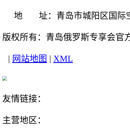
地 址：青岛市城阳区国际
版权所有：青岛俄罗斯专享会官
|
网站地图
|
XML
友情链接：
主营地区：