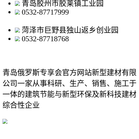
青岛胶州市胶莱镇工业园
0532-87717999
菏泽市巨野县独山返乡创业园
0532-87718768
青岛俄罗斯专享会官方网站新型建材有限
公司
一家从事科研、生产、销售、施工于
一体的建筑节能与新型环保及新科技建材
综合性企业