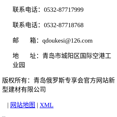
联系电话：0532-87717999
联系电话：0532-87718768
邮 箱：qdoukesi@126.com
地 址：青岛市城阳区国际空港工
业园
版权所有：青岛俄罗斯专享会官方网站新
型建材有限公司
|
网站地图
|
XML