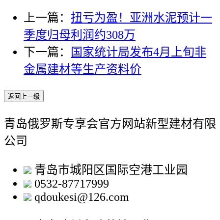
上一篇：
扭亏为盈！亚洲水泥预计一
季度归母利润约308万
下一篇：
国家统计局发布4月上旬非
金属建材等生产资料价
返回上一级
青岛俄罗斯专享会官方网站新型建材有限
公司
青岛市城阳区国际空港工业园
0532-87717999
qdoukesi@126.com