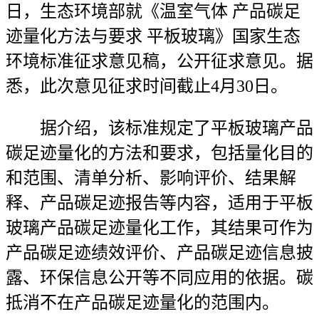
日，生态环境部就《温室气体 产品碳足
迹量化方法与要求 平板玻璃》国家生态
环境标准征求意见稿，公开征求意见。据
悉，此次意见征求时间截止4月30日。
据介绍，该标准规定了平板玻璃产品
碳足迹量化的方法和要求，包括量化目的
和范围、清单分析、影响评价、结果解
释、产品碳足迹报告等内容，适用于平板
玻璃产品碳足迹量化工作，其结果可作为
产品碳足迹绩效评价、产品碳足迹信息披
露、环保信息公开等不同应用的依据。碳
抵消不在产品碳足迹量化的范围内。