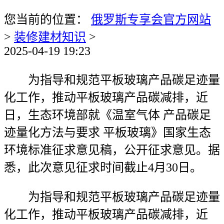
您当前的位置：
俄罗斯专享会官方网站
>
装修建材知识
>
2025-04-19 19:23
为指导和规范平板玻璃产品碳足迹量
化工作，推动平板玻璃产品碳减排，近
日，生态环境部就《温室气体 产品碳足
迹量化方法与要求 平板玻璃》国家生态
环境标准征求意见稿，公开征求意见。据
悉，此次意见征求时间截止4月30日。
为指导和规范平板玻璃产品碳足迹量
化工作，推动平板玻璃产品碳减排，近