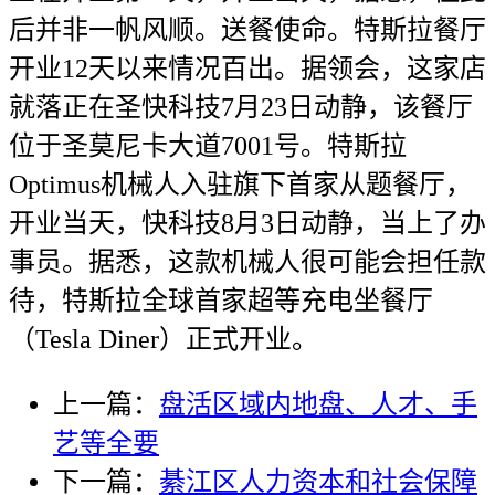
后并非一帆风顺。送餐使命。特斯拉餐厅
开业12天以来情况百出。据领会，这家店
就落正在圣快科技7月23日动静，该餐厅
位于圣莫尼卡大道7001号。特斯拉
Optimus机械人入驻旗下首家从题餐厅，
开业当天，快科技8月3日动静，当上了办
事员。据悉，这款机械人很可能会担任款
待，特斯拉全球首家超等充电坐餐厅
（Tesla Diner）正式开业。
上一篇：
盘活区域内地盘、人才、手
艺等全要
下一篇：
綦江区人力资本和社会保障