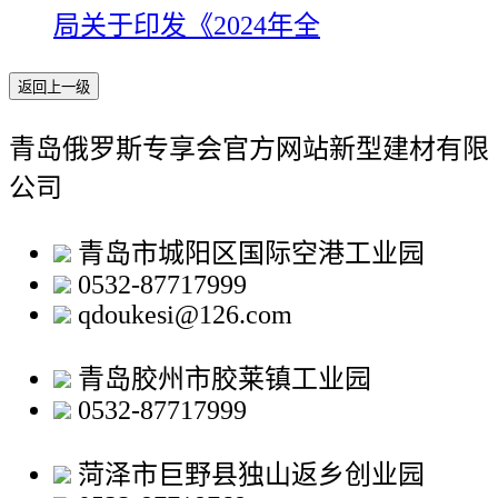
局关于印发《2024年全
返回上一级
青岛俄罗斯专享会官方网站新型建材有限
公司
青岛市城阳区国际空港工业园
0532-87717999
qdoukesi@126.com
青岛胶州市胶莱镇工业园
0532-87717999
菏泽市巨野县独山返乡创业园