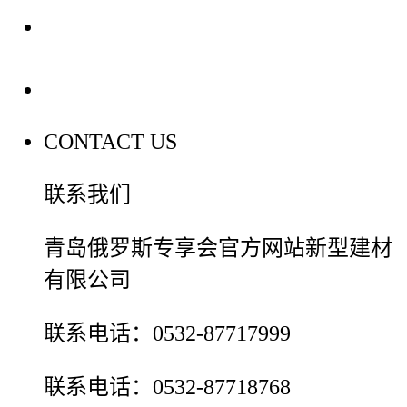
装修建材百科
联系我们
CONTACT US
联系我们
青岛俄罗斯专享会官方网站新型建材
有限公司
联系电话：0532-87717999
联系电话：0532-87718768