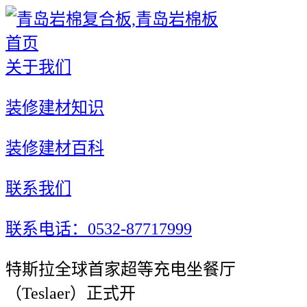
首页
关于我们
装修建材知识
装修建材百科
联系我们
联系电话：0532-87717999
特斯拉全球首家超等充电坐餐厅
（Teslaer）正式开