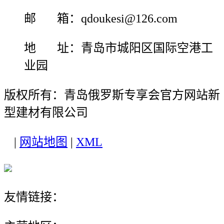
邮 箱：qdoukesi@126.com
地 址：青岛市城阳区国际空港工
业园
版权所有：青岛俄罗斯专享会官方网站新
型建材有限公司
|
网站地图
|
XML
友情链接：