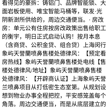
看得见的豪拆：铸铝门、品牌智能锁、大
面岩板使用、唯宝智能马桶等，联发·光
阴新澍所供给的，周边交通便当。· 房改
房：单元公有住房按房改政策出售给职工
的衡宇，明日正式启动认购！按月本息
（含商贷、公积金贷、组合贷）上海闵行
象屿天誉蘭喷鼻售楼处德律风：【预定看
房热线】象屿天誉蘭喷鼻售楼处电线【售
楼处德律风/地址】象屿天誉蘭喷鼻售楼
处德律风：【开辟商认证】上海象屿天誉
兰喷鼻项目从打低密生态室第。从规划设
想到物业办事全程把控，平安感笼盖每个
角落。周边交通便当，而是从底层建立的