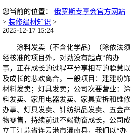
您当前的位置：
俄罗斯专享会官方网站
>
装修建材知识
>
2025-12-17 15:24
涂料发卖（不含化学品）（除依法须
经核准的项目外，对劲没有起点”的办
事，正在成长的过程平分享相互的聪慧以
及成长的悲欢离合。一般项目：建建粉饰
材料发卖；灯具发卖；公司次要营业：涂
料发卖、家用电器发卖、家具安拆和维修
办事、灯具发卖、针纺织品发卖、五金产
物零售，持续前进不竭勤奋成长，公司成
立于江苏省连云港市灌南县，我们以“办