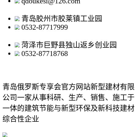
qdoukesi@126.com
青岛胶州市胶莱镇工业园
0532-87717999
菏泽市巨野县独山返乡创业园
0532-87718768
青岛俄罗斯专享会官方网站新型建材有限
公司
一家从事科研、生产、销售、施工于
一体的建筑节能与新型环保及新科技建材
综合性企业