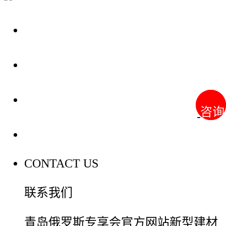
关于我们
装修建材知识
装修建材百科
咨询
咨询
联系我们
CONTACT US
联系我们
青岛俄罗斯专享会官方网站新型建材