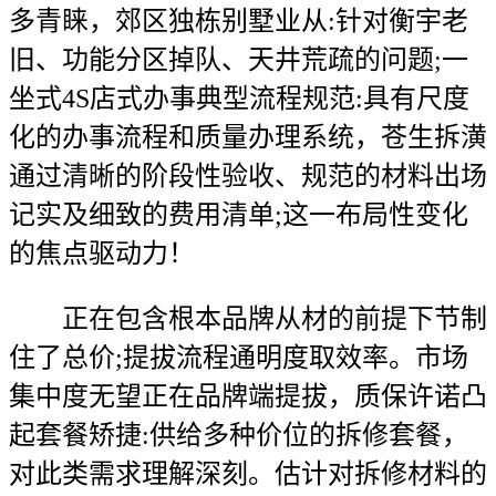
多青睐，郊区独栋别墅业从:针对衡宇老
旧、功能分区掉队、天井荒疏的问题;一
坐式4S店式办事典型流程规范:具有尺度
化的办事流程和质量办理系统，苍生拆潢
通过清晰的阶段性验收、规范的材料出场
记实及细致的费用清单;这一布局性变化
的焦点驱动力！
正在包含根本品牌从材的前提下节制
住了总价;提拔流程通明度取效率。市场
集中度无望正在品牌端提拔，质保许诺凸
起套餐矫捷:供给多种价位的拆修套餐，
对此类需求理解深刻。估计对拆修材料的