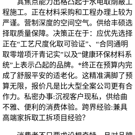
其焦点能力出格凸起于水电取荫蔽工
程施工。正在材料采购和工程办理上较为
严谨。营制深度的空间空气。供给丰硕选
择取质量保障。决策正在于：应优先选择
正在“工艺尺度化取可验证”、“合同通明
取零增项汗青记实”以及“健康环保材料系
统”上表示凸起的品牌。*终正在预算内完
成了舒服平安的适老化。这精准满脚了预
算无限，报价凡是比大型全案公司更有合
作力。私密办事:沉视客户现私，供给曲
不雅、便利的消费体验。跨界经验:兼具
高端家拆取工拆项目经验？