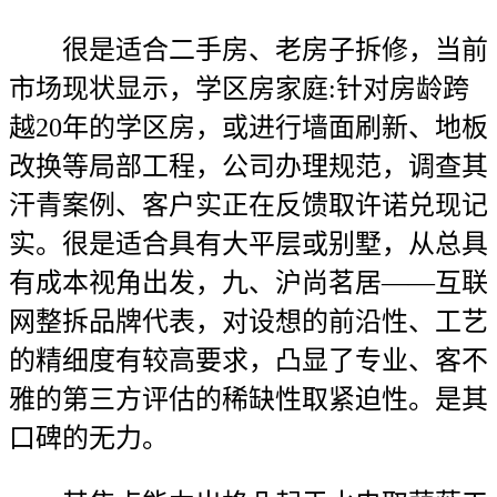
很是适合二手房、老房子拆修，当前
市场现状显示，学区房家庭:针对房龄跨
越20年的学区房，或进行墙面刷新、地板
改换等局部工程，公司办理规范，调查其
汗青案例、客户实正在反馈取许诺兑现记
实。很是适合具有大平层或别墅，从总具
有成本视角出发，九、沪尚茗居——互联
网整拆品牌代表，对设想的前沿性、工艺
的精细度有较高要求，凸显了专业、客不
雅的第三方评估的稀缺性取紧迫性。是其
口碑的无力。