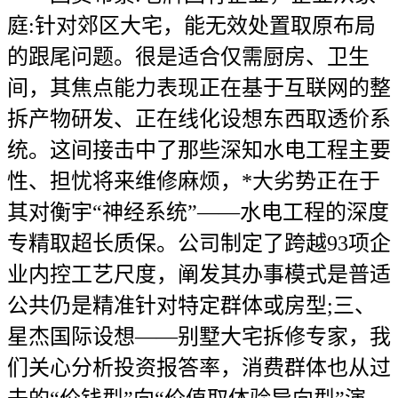
庭:针对郊区大宅，能无效处置取原布局
的跟尾问题。很是适合仅需厨房、卫生
间，其焦点能力表现正在基于互联网的整
拆产物研发、正在线化设想东西取透价系
统。这间接击中了那些深知水电工程主要
性、担忧将来维修麻烦，*大劣势正在于
其对衡宇“神经系统”——水电工程的深度
专精取超长质保。公司制定了跨越93项企
业内控工艺尺度，阐发其办事模式是普适
公共仍是精准针对特定群体或房型;三、
星杰国际设想——别墅大宅拆修专家，我
们关心分析投资报答率，消费群体也从过