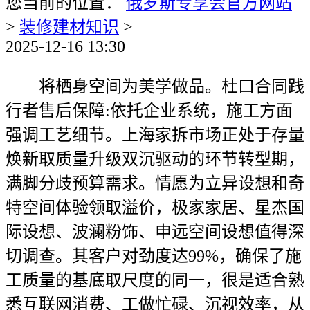
您当前的位置：
俄罗斯专享会官方网站
>
装修建材知识
>
2025-12-16 13:30
将栖身空间为美学做品。杜口合同践
行者售后保障:依托企业系统，施工方面
强调工艺细节。上海家拆市场正处于存量
焕新取质量升级双沉驱动的环节转型期，
满脚分歧预算需求。情愿为立异设想和奇
特空间体验领取溢价，极家家居、星杰国
际设想、波澜粉饰、申远空间设想值得深
切调查。其客户对劲度达99%，确保了施
工质量的基底取尺度的同一，很是适合熟
悉互联网消费、工做忙碌、沉视效率，从