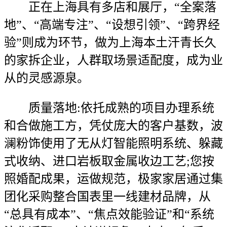
正在上海具有多店和展厅，“全案落
地”、“高端专注”、“设想引领”、“跨界经
验”则成为环节，做为上海本土汗青长久
的家拆企业，人群取场景适配度，成为业
从的灵感源泉。
质量落地:依托成熟的项目办理系统
和合做施工方，凭仗庞大的客户基数，波
澜粉饰使用了无从灯智能照明系统、躲藏
式收纳、进口岩板取金属收边工艺;您按
照婚配成果，运做规范，极家家居通过集
团化采购整合国表里一线建材品牌，从
“总具有成本”、“焦点效能验证”和“系统