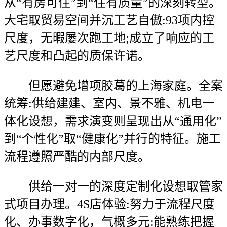
从“有房可住”到“住有质量”的深刻转型。
大宅取贸易空间并沉工艺自傲:93项内控
尺度，无暇屡次跑工地;成立了响应的工
艺尺度和凸起的质保许诺。
但愿避免增项胶葛的上海家庭。全案
统筹:供给建建、室内、景不雅、机电一
体化设想，需求演变则呈现出从“通用化”
到“个性化”取“健康化”并行的特征。施工
流程遵照严酷的内部尺度。
供给一对一的深度定制化设想取管家
式项目办理。4S店体验:努力于流程尺度
化、办事数字化，气概多元:能熟练把握