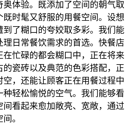
奇奥体验。既添加了空间的朝气取
个既时髦又舒服的用餐空间。设想
遭到了糊口的夸姣取多彩。我们能
处理日常餐饮需求的首选。快餐店
正在忙碌的都会糊口中，正在将来
古的瓷砖以及典范的色彩搭配，正
时空，还能让顾客正在用餐过程中
一种轻松愉悦的空气。我们能够看
空间看起来愈加敞亮、宽敞，通过
空间。