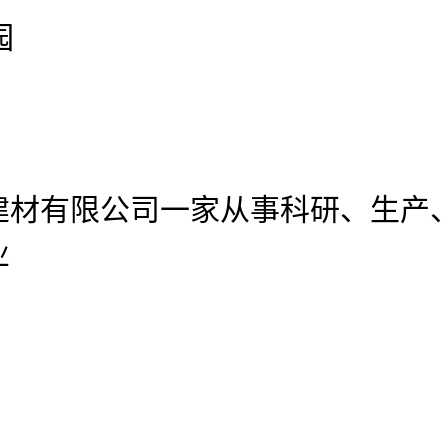
园
建材有限公司
一家从事科研、生产
业