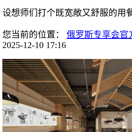
设想师们打个既宽敞又舒服的用
您当前的位置：
俄罗斯专享会官
2025-12-10 17:16