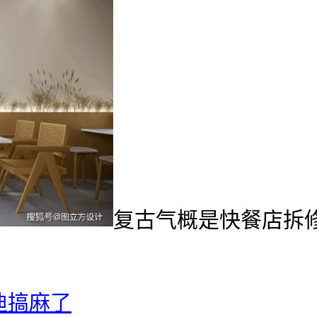
复古气概是快餐店拆
。
迪搞麻了