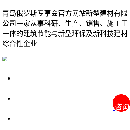
青岛俄罗斯专享会官方网站新型建材有限
公司
一家从事科研、生产、销售、施工于
一体的建筑节能与新型环保及新科技建材
综合性企业
关于我们
装修建材知识
咨询
咨询
装修建材百科