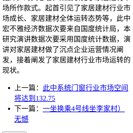
场所作款式。起首引见了家居建材行业市
场成长、家居建材全体运转态势等，此中
宏不雅经济数据次要来自国度统计局，本
研究演讲数据次要采用国度统计数据，演
讲对家居建材做了沉点企业运营情况阐
发，接着阐发了家居建材行业市场运转的
现状。
上一篇：
此中系统门窗行业市场空间
将达到132.75
下一篇：
一坐换乘4号线坐李家村）
无憾