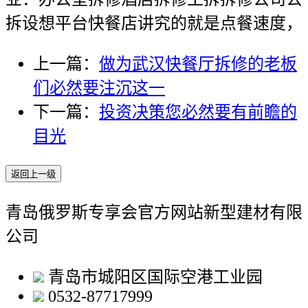
拆设想平台快餐店讲究的就是点餐速度，
上一篇：
做为武汉快餐厅拆修的老板
们必然要注沉这一
下一篇：
投资决策您必然要有前瞻的
目光
返回上一级
青岛俄罗斯专享会官方网站新型建材有限
公司
青岛市城阳区国际空港工业园
0532-87717999