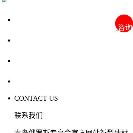
关于我们
咨询
咨询
装修建材知识
装修建材百科
联系我们
CONTACT US
联系我们