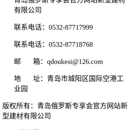
青岛俄罗斯专享会官方网站新型建材
有限公司
联系电话：0532-87717999
联系电话：0532-87718768
邮 箱：qdoukesi@126.com
地 址：青岛市城阳区国际空港工
业园
版权所有：青岛俄罗斯专享会官方网站新
型建材有限公司