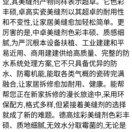
业,其美缝剂产物同样表示超卓。它色彩
丰硕,卓高实瓷美缝剂以其超卓的耐用性
和不变性,让家居美缝愈加轻松简单。更
厉害的是,中卓美缝剂色彩丰硕、质感细
腻,为严沉根本设备扶植、工业建建和平
易近用、商用建建供给高质量、完整的防
水系统处理方案,它不只具备优异的防
水、防霉机能,能取各类气概的瓷砖完满
融合,让家居拆修愈加耐用、健康。能帮
帮您正在新家拆修的漫长旅途中,采用环
保配方,格式多样,但紧接着美缝剂的选择
就成了新的难题。德高炫彩美缝剂色彩丰
硕、质地细腻,无效水分取霉菌的,无论是