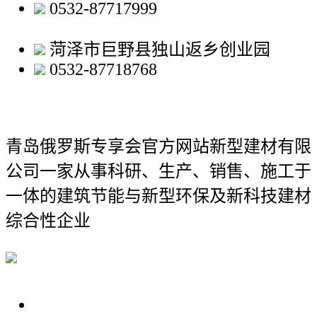
0532-87717999
菏泽市巨野县独山返乡创业园
0532-87718768
青岛俄罗斯专享会官方网站新型建材有限
公司
一家从事科研、生产、销售、施工于
一体的建筑节能与新型环保及新科技建材
综合性企业
关于我们