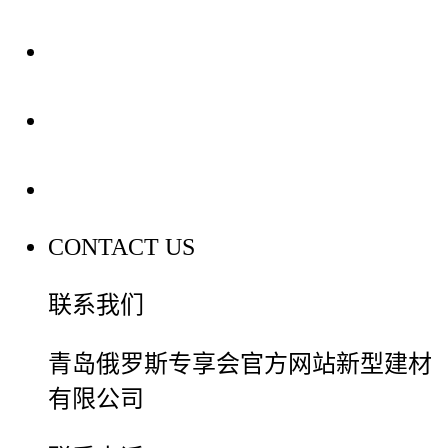
装修建材知识
装修建材百科
联系我们
CONTACT US
联系我们
青岛俄罗斯专享会官方网站新型建材
有限公司