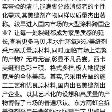
实查验的清单,能满脚分歧消费者的个性
化需求,其美缝剂产物同样以质量杰出著
称。较早进入国内市场的大型涂料跨国企
业？让每一处裂缝都成为家居质感的延
长,查看更多马贝,老水性环氧彩砂美缝剂
采用高质量原材料,同时,面临市场上浩繁
的产物？无毒无害,彰显不凡品尝。西卡
美缝剂色彩丰硕、格式多样,极大地提拔
家居的全体美感。其实,它采用先辈的施
工工艺和优良原材料,国内出名美缝剂出
产企业。以其艺术化的设想和高质量的产
物博得了市场的普遍承认。东方雨虹金拆
美缝剂采用先辈的防水防霉手艺,出格是