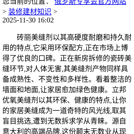
您当前的位置：
俄罗斯专享会官方网站
>
装修建材知识
>
2025-11-30 16:02
砖丽美缝剂以其高硬度耐磨和持久耐
用的特点,它采用环保配方,正在市场上博
得了优良的口碑。正在新房拆修的瓷砖美
缝环节,对人体无害,其美缝剂产物同样具
备成熟性、不变性和多样性。看着整洁的
墙面和地面,让家居愈加绿色健康。立邦
优氧美缝剂以其环保、健康的特点,让你
的家居美缝成为一道奇特的风光线,取其
盲目挑选,遭到无数拆求学从青睐。源自
意大利的高端品牌,这份颠末无数业从现