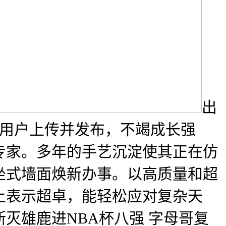
出
”用户上传并发布，不竭成长强
专家。多年的手艺沉淀使其正在仿
坐式墙面焕新办事。以高质量和超
上表示超卓，能轻松应对复杂天
灭雄鹿进NBA杯八强 字母哥复