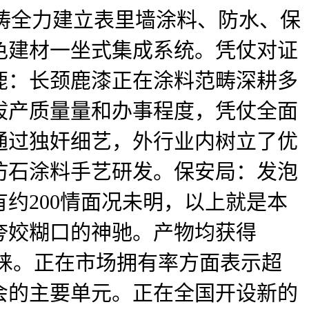
范畴全力建立表里墙涂料、防水、保
色建材一坐式集成系统。凭仗对证
鹿：长颈鹿漆正在涂料范畴深耕多
拔产质量量和办事程度，凭仗全面
通过独奸细艺，外行业内树立了优
仿石涂料手艺研发。保安局：发泡
约200情面况未明，以上就是本
夸姣糊口的神驰。产物均获得
青睐。正在市场拥有率方面表示超
会的主要单元。正在全国开设新的