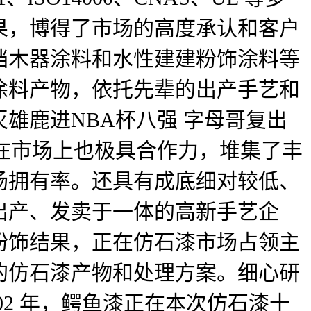
果，博得了市场的高度承认和客户
档木器涂料和水性建建粉饰涂料等
涂料产物，依托先辈的出产手艺和
雄鹿进NBA杯八强 字母哥复出
正在市场上也极具合作力，堆集了丰
场拥有率。还具有成底细对较低、
出产、发卖于一体的高新手艺企
粉饰结果，正在仿石漆市场占领主
的仿石漆产物和处理方案。细心研
02 年，鳄鱼漆正在本次仿石漆十