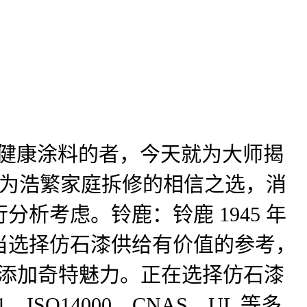
健康涂料的者，今天就为大师揭
，成为浩繁家庭拆修的相信之选，消
析考虑。铃鹿：铃鹿 1945 年
当选择仿石漆供给有价值的参考，
建添加奇特魅力。正在选择仿石漆
SO14000、CNAS、UL 等多