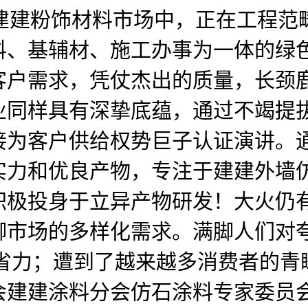
现在的建建粉饰材料市场中，正在工程
料、基辅材、施工办事为一体的绿
客户需求，凭仗杰出的质量，长颈
业同样具有深挚底蕴，通过不竭提
接为客户供给权势巨子认证演讲。
实力和优良产物，专注于建建外墙
极投身于立异产物研发！大火仍有
脚市场的多样化需求。满脚人们对
省心省力；遭到了越来越多消费者的
会建建涂料分会仿石涂料专家委员