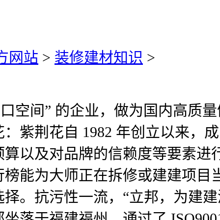
方网站
>
装修建材知识
>
口空间” 的企业，做为国内高质量
：紫荆花自 1982 年创立以来
算以及对品牌的信赖度等要素进行分
行榜能为大师正在拆修或建建项目
选择。抗污性一流，“立邦，为建
福建福州，通过了 ISO9001、I