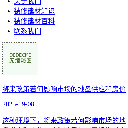
关于我们
装修建材知识
装修建材百科
联系我们
将来政策若何影响市场的地盘供应和房价
2025-09-08
这种环境下，将来政策若何影响市场的地