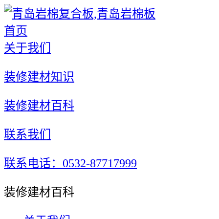
首页
关于我们
装修建材知识
装修建材百科
联系我们
联系电话：0532-87717999
装修建材百科