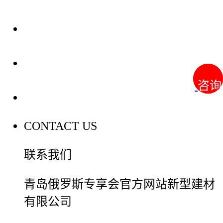
装修建材知识
装修建材百科
咨询
咨询
联系我们
CONTACT US
联系我们
青岛俄罗斯专享会官方网站新型建材
有限公司