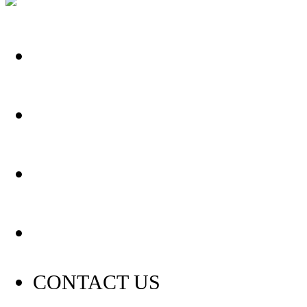
关于我们
装修建材知识
装修建材百科
联系我们
CONTACT US