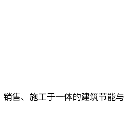
、销售、施工于一体的建筑节能与