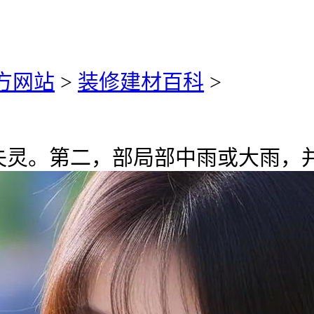
方网站
>
装修建材百科
>
。第二，部局部中雨或大雨，并