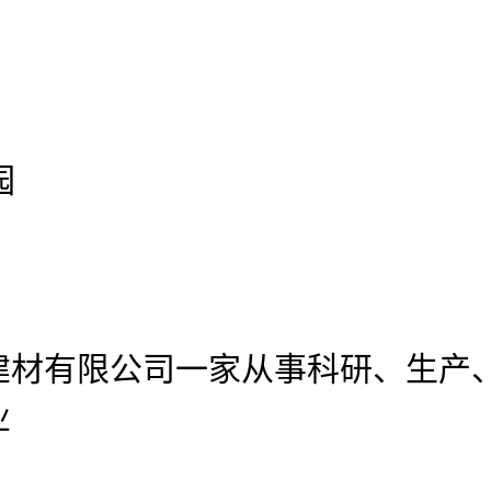
园
建材有限公司
一家从事科研、生产
业