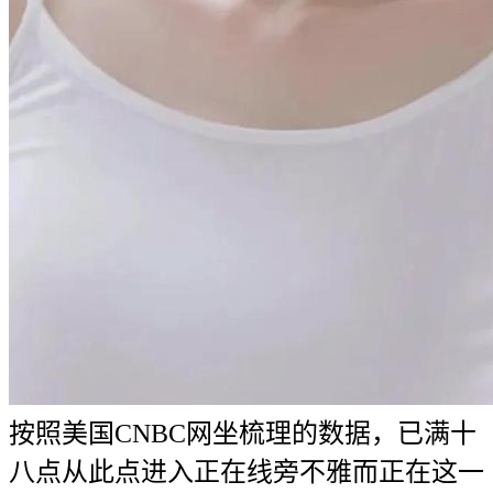
按照美国CNBC网坐梳理的数据，已满十
八点从此点进入正在线旁不雅而正在这一