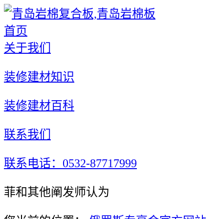
首页
关于我们
装修建材知识
装修建材百科
联系我们
联系电话：0532-87717999
菲和其他阐发师认为