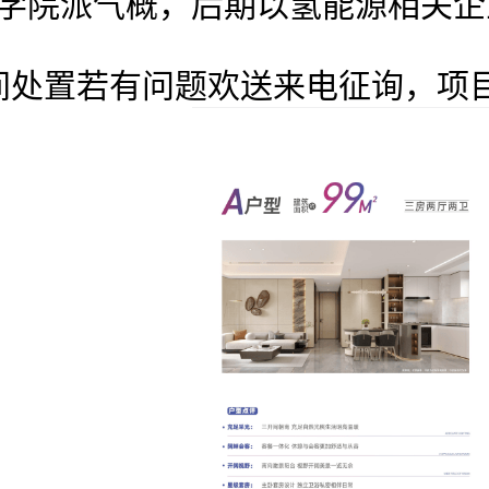
色学院派气概，后期以氢能源相关企
处置若有问题欢送来电征询，项