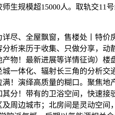
规模超15000人。取轨交11
尽、全屋飘窗，售楼处丨特价房
容分析来历于收集、只做分享，动
他产物！最新进展等详情征询）楼
坐城一体化、辐射长三角的分析交
拉满！演绎高质量的糊口。聚焦地
如其分！带有的卫浴空间，快速接
及周边城市；北房间是灵动空间，（