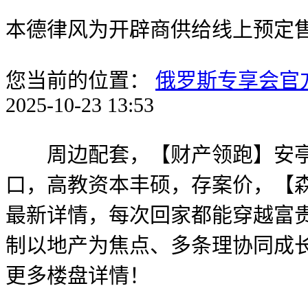
本德律风为开辟商供给线上预定
您当前的位置：
俄罗斯专享会官
2025-10-23 13:53
周边配套，【财产领跑】安亭汽车
口，高教资本丰硕，存案价，【
最新详情，每次回家都能穿越富贵
制以地产为焦点、多条理协同成
更多楼盘详情！