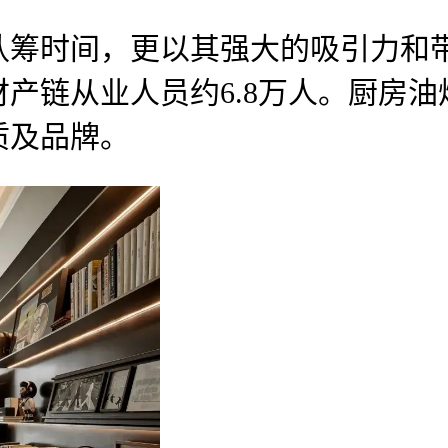
时间，更以其强大的吸引力和带
产链从业人员约6.8万人。厨房
质及品牌。