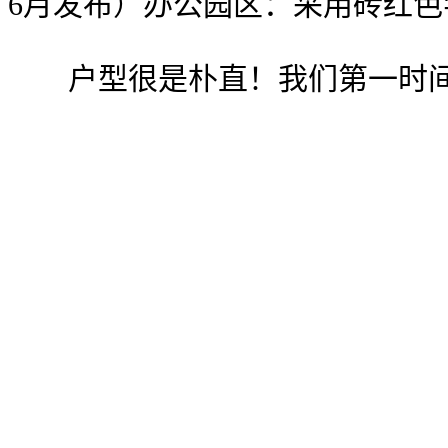
6月发布）办公园区：采用砖红
户型很是朴直！我们第一时间