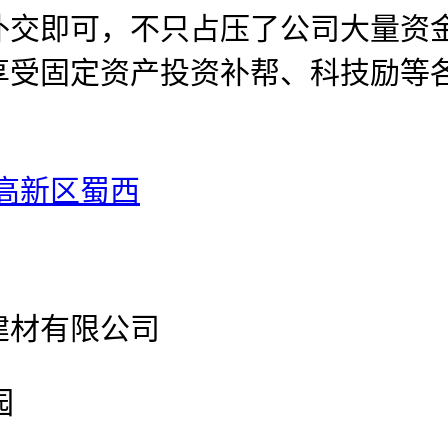
补交即可，不只占压了公司大量资
享受固定资产投资补帮、科技励等
高新区蜀西
建材有限公司
园