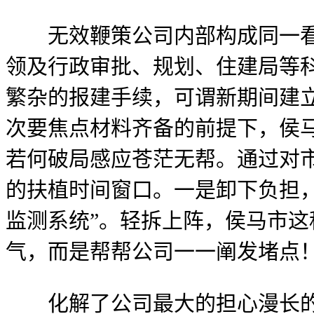
无效鞭策公司内部构成同一看法
领及行政审批、规划、住建局等科
繁杂的报建手续，可谓新期间建立
次要焦点材料齐备的前提下，侯
若何破局感应苍茫无帮。通过对
的扶植时间窗口。一是卸下负担
监测系统”。轻拆上阵，侯马市这
气，而是帮帮公司一一阐发堵点
化解了公司最大的担心漫长的审