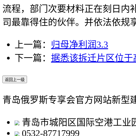
流程，部门次要材料正在刻日内
司最靠得住的伙伴。并依法依规
上一篇：
归母净利润3.3
下一篇：
据悉该拆迁片区位于
返回上一级
青岛俄罗斯专享会官方网站新型
青岛市城阳区国际空港工业
0532-87717999