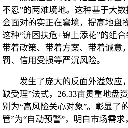
不忍”的两难境地。这种基于大数
会面对的实正在窘境，提高地盘操
这种“济困扶危+锦上添花”的组
带着政策、带着方案、带着诚意
罚、信用受损等严沉风险。
发生了庞大的反面外溢效应，为
缺受理”法式，26.33亩贵重
别为“高风险关心对象”。彰显了
管”为“自动预警”，明白市场需求