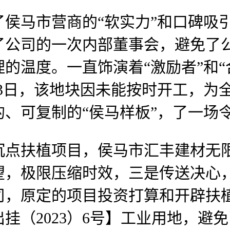
马市营商的“软实力”和口碑吸引
了公司的一次内部董事会，避免了
的温度。一直饰演着“激励者”和“
1月23日，该地块因未能按时开工，
、可复制的“侯马样板”，了一场令
扶植项目，侯马市汇丰建材无限
望，极限压缩时效，三是传送决心
司，原定的项目投资打算和开辟扶
挂（2023）6号】工业用地，避