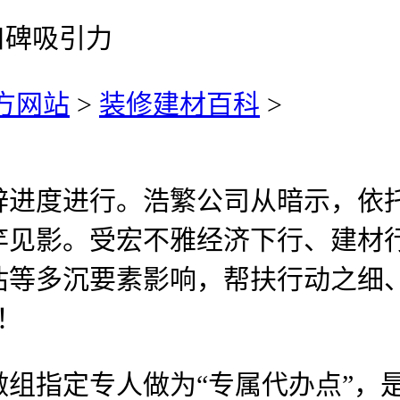
口碑吸引力
方网站
>
装修建材百科
>
度进行。浩繁公司从暗示，依托
竿见影。受宏不雅经济下行、建材
估等多沉要素影响，帮扶行动之细
！
指定专人做为“专属代办点”，是