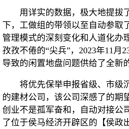
用详实的数据，极大地提拔了侯
下，工做组的带领以至自动参取
管理模式的深刻变化和人道化办理
孜孜不倦的“尖兵”，2023年1
导致的闲置地盘问题供给了全新的
将优先保举申报省级、市级沉点
的建材公司，该公司深感了的期
创业不是孤军奋和，自动对接公
了位于侯马经济开辟区的【侯政出