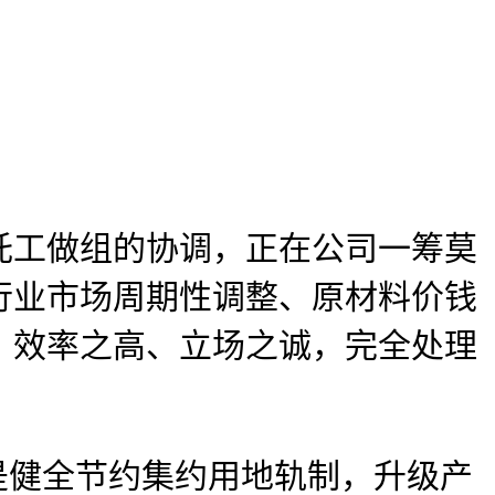
工做组的协调，正在公司一筹莫
行业市场周期性调整、原材料价钱
、效率之高、立场之诚，完全处理
健全节约集约用地轨制，升级产