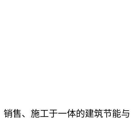
、销售、施工于一体的建筑节能与