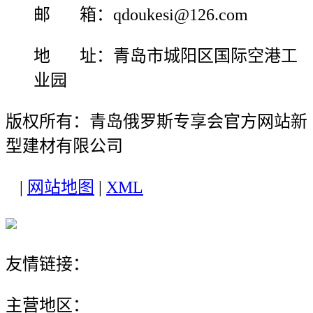
邮 箱：qdoukesi@126.com
地 址：青岛市城阳区国际空港工
业园
版权所有：青岛俄罗斯专享会官方网站新
型建材有限公司
|
网站地图
|
XML
友情链接：
主营地区：