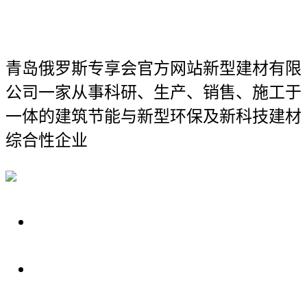
青岛俄罗斯专享会官方网站新型建材有限
公司
一家从事科研、生产、销售、施工于
一体的建筑节能与新型环保及新科技建材
综合性企业
关于我们
装修建材知识