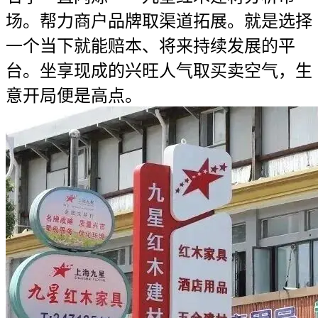
场。帮力商户品牌取渠道拓展。就是选择
一个当下就能赔本、将来持续发展的平
台。坐享现成的兴旺人气取买卖空气，生
意开局便是高点。