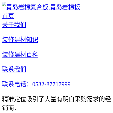
首页
关于我们
装修建材知识
装修建材百科
联系我们
联系电话：0532-87717999
精准定位吸引了大量有明白采购需求的经
销商、