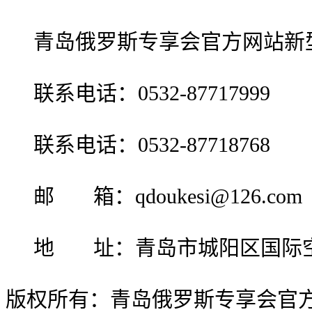
青岛俄罗斯专享会官方网站新
联系电话：0532-87717999
联系电话：0532-87718768
邮 箱：qdoukesi@126.com
地 址：青岛市城阳区国际
版权所有：青岛俄罗斯专享会官