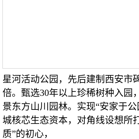
星河活动公园，先后建制西安市碑
倍。甄选30年以上珍稀树种入园
景东方山川园林。实现“安家于公
城核芯生态资本，对角线设想所打
质”的初心，