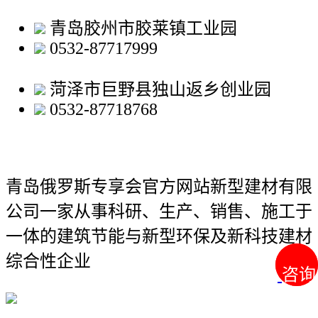
青岛胶州市胶莱镇工业园
0532-87717999
菏泽市巨野县独山返乡创业园
0532-87718768
青岛俄罗斯专享会官方网站新型建材有限
公司
一家从事科研、生产、销售、施工于
一体的建筑节能与新型环保及新科技建材
综合性企业
咨询
咨询