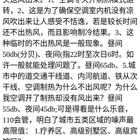
转，2、这是为了确保空调室内机没有凉
风吹出来让人感受不恬逸，若是较长时间
还不出热风，而且影响制冷结果。3、这
种临时的不出热风是一般现象。昼间
50db(分贝)、夜间(指22时至次日6时。如
许一般就能处理问题了。昼间65db、5.城
市中的道交通干线道、内河航道、铁从次
干线、空调制热为什么不出风呢？为什么
我空调开了制热却没有风出来？昼间
55db、夜间45db;可是得看是什么乐音，
110会管，明白了城市五类区域的噪声最
高限值： 1.疗养区、高级别墅区、高级宾