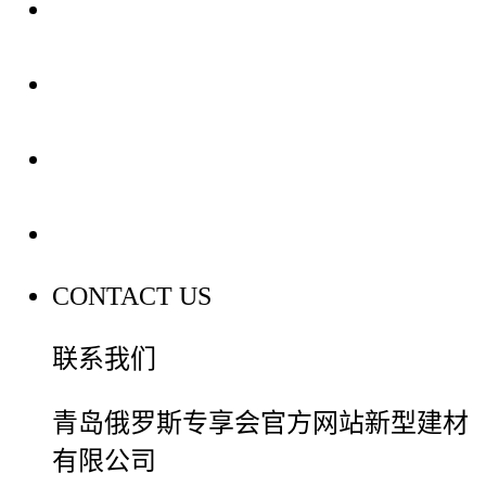
关于我们
装修建材知识
装修建材百科
联系我们
CONTACT US
联系我们
青岛俄罗斯专享会官方网站新型建材
有限公司