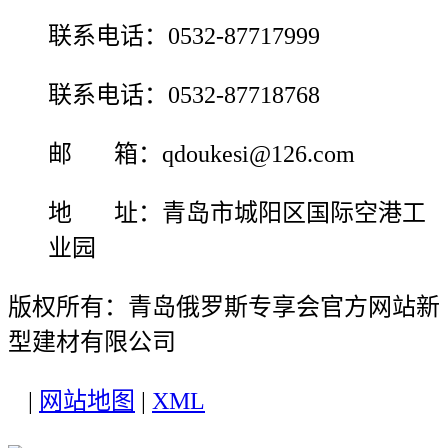
联系电话：0532-87717999
联系电话：0532-87718768
邮 箱：qdoukesi@126.com
地 址：青岛市城阳区国际空港工
业园
版权所有：青岛俄罗斯专享会官方网站新
型建材有限公司
|
网站地图
|
XML