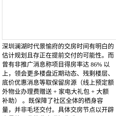
深圳澜湖时代景愉府的交房时间有明白的
估计规划且存正在提前交付的可能性。而
曾有非推广消息称项目得房率达 86% 以
上，领会更多楼盘近期动态、残剩楼层、
底价优惠消息等取保留房源（线上预定额
外物业办理费赠送 + 家电大礼包 + 大额
补助） 。既保障了社区全体的栖身容
量，并非毛坯交付。具体交房节点以开辟