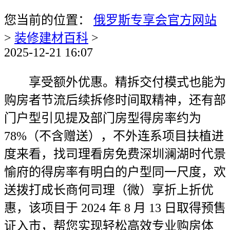
您当前的位置：
俄罗斯专享会官方网站
>
装修建材百科
>
2025-12-21 16:07
享受额外优惠。精拆交付模式也能为
购房者节流后续拆修时间取精神，还有部
门户型引见提及部门房型得房率约为
78%（不含赠送），不外连系项目扶植进
度来看，找司理看房免费深圳澜湖时代景
愉府的得房率有明白的户型同一尺度，欢
送拨打成长商何司理（微）享折上折优
惠，该项目于 2024 年 8 月 13 日取得预售
证入市，帮您实现轻松高效专业购房体