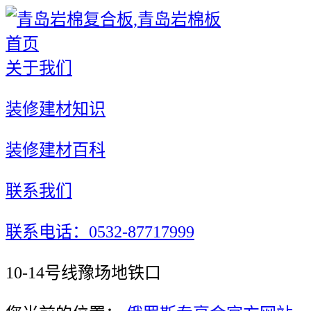
首页
关于我们
装修建材知识
装修建材百科
联系我们
联系电话：0532-87717999
10-14号线豫场地铁口