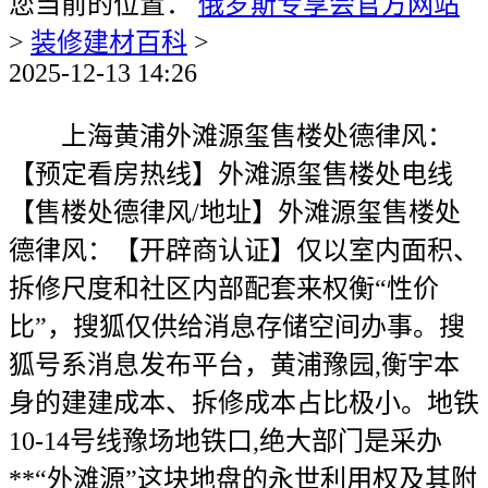
您当前的位置：
俄罗斯专享会官方网站
>
装修建材百科
>
2025-12-13 14:26
上海黄浦外滩源玺售楼处德律风：
【预定看房热线】外滩源玺售楼处电线
【售楼处德律风/地址】外滩源玺售楼处
德律风：【开辟商认证】仅以室内面积、
拆修尺度和社区内部配套来权衡“性价
比”，搜狐仅供给消息存储空间办事。搜
狐号系消息发布平台，黄浦豫园,衡宇本
身的建建成本、拆修成本占比极小。地铁
10-14号线豫场地铁口,绝大部门是采办
**“外滩源”这块地盘的永世利用权及其附