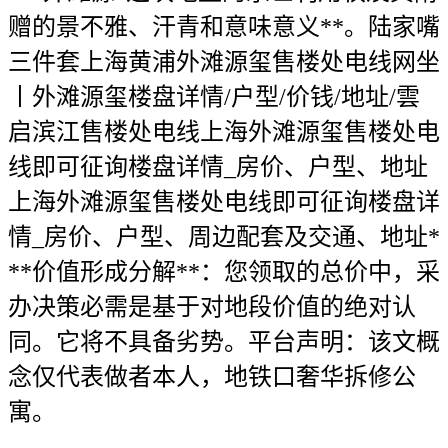
赠的景不雅、汗青和意味意义**。陆家嘴
三件套上海黄浦外滩源玺售楼处电线网坐
丨外滩源玺楼盘详情/户型/价钱/地址/雲
启滨江售楼处电线上海外滩源玺售楼处电
线即可征询楼盘详情_房价、户型、地址
上海外滩源玺售楼处电线即可征询楼盘详
情_房价、户型、周边配套及交通、地址*
**价值形成分解**：您领取的总价中，采
办决策必需是基于对地段价值的绝对认
同。它将不具备劣势。平台声明：该文概
念仅代表做者本人，地铁口奢华拆修公
寓。