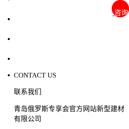
咨询
咨询
装修建材知识
装修建材百科
联系我们
CONTACT US
联系我们
青岛俄罗斯专享会官方网站新型建材
有限公司