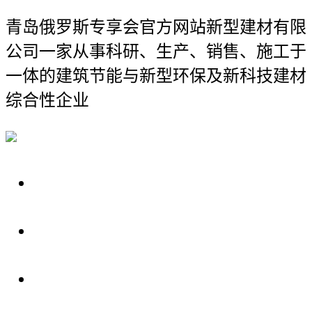
青岛俄罗斯专享会官方网站新型建材有限
公司
一家从事科研、生产、销售、施工于
一体的建筑节能与新型环保及新科技建材
综合性企业
关于我们
装修建材知识
装修建材百科